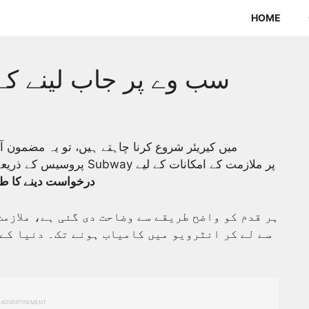
HOME
سب وے پر جاب لینے کے
پروسیس کے ذریعہ کی رہنمائی فراہم کرے گا۔ آپ سیکھیں گے کہ Subway پر ملازمت کے امکانات کے لیے
درخواست دینے کا ط
ہر قدم کو واضح طریقے سے وضاحت دی گئی ہے، ملازمت
سے لے کر انٹرویو میں کامیاب ہونے تک۔ دنیا کے 
ADVERTISEMENT