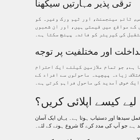
ترقی پذیر مہارتیں سیکھنا
، ٹائم مینجمنٹ، اور ٹیم ورک وغیرہ کو
 کے مواقع میں قیمتی ہیں، اور ان شعبوں
تقبل کی کیریئر کو فائدہ پہنچ سکتا ہے۔
اخلت اور مختلفیت پر توجه
 ہے، جو تمام ملازمین کیلئے ایک احترام
تلاف زیادہ پیچیدہ ماحولوں سے افراد کے
یے کیسے اپلائی کریں؟
مل سیدھا اور دستیاب ہوتا ہے۔ یہاں ایک آسان
 ہے جو آپ کی مدد کرے گا شروع ہونے کے لئے۔