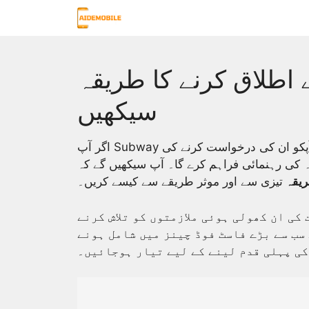
Skip
to
content
 اطلاق کرنے کا طریقہ
سیکھیں
اگر آپ Subway میں کیریئر شروع کرنا چاہتے ہیں، تو یہ مضمون آپکو ان کی درخواست کرنے کی
ریقہ
تیزی سے اور موثر طریقے سے کیسے کریں۔
 کی ان کھولی ہوئی ملازمتوں کو تلاش کرنے
سب سے بڑے فاسٹ فوڈ چینز میں شامل ہونے
کی پہلی قدم لینے کے لیے تیار ہوجائیں۔