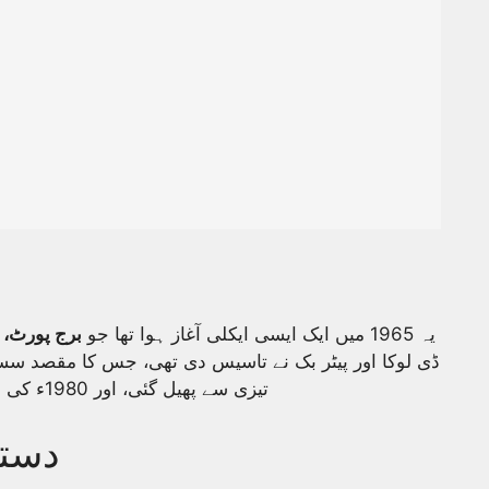
یہ 1965 میں ایک ایسی ایکلی آغاز ہوا تھا جو
برج پورٹ، 
ڈی لوکا اور پیٹر بک نے تاسیس دی تھی، جس کا مقصد سستا 
تیزی سے پھیل گئی، اور 1980ء کی دہائی میں بین الاقوامی مارکیٹس تک پہنچ گئی۔
دستی