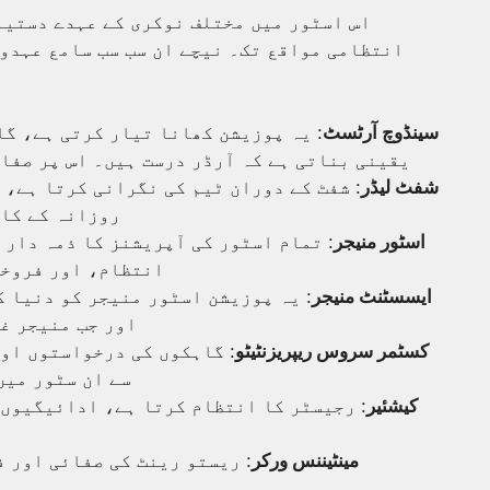
اس اسٹور میں مختلف نوکری کے عہدے دستیا
انتظامی مواقع تک۔ نیچے ان سب سب سامع عہدوں
سینڈوچ آرٹسٹ
: یہ پوزیشن کھانا تیار کرتی ہے، گا
یقینی بناتی ہے کہ آرڈر درست ہیں۔ اس پر صفائ
شفٹ لیڈر
: شفٹ کے دوران ٹیم کی نگرانی کرتا ہے، 
روزانہ کے کام
اسٹور منیجر
: تمام اسٹور کی آپریشنز کا ذمہ دار 
انتظام، اور فروخت
ایسسٹنٹ منیجر
: یہ پوزیشن اسٹور منیجر کو دنیا 
اور جب منیجر غا
کسٹمر سروس ریپریزنٹیٹو
: گاہکوں کی درخواستوں اور
سے ان سٹور میں
کیشئیر
: رجیسٹر کا انتظام کرتا ہے، ادائیگیوں 
مینٹیننس ورکر
: ریستو رینٹ کی صفائی اور 