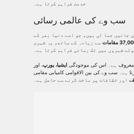
خدمت فراہم کرتا ہے۔
سب وے کی عالمی رسائی
سے زیادہ ممالک میں جائیں جما لی ہیں، جو اسے دنیا بھر کے
37, مقامات
سے زیادہ کے ساتھ، یہ شہری
وٹے شہروں میں تک رسائی فراہم کرتا ہے۔
سے معروف ہے۔ اس کی موجودگی
ایشیا، یورپ
، اور
تا ہے۔ سب وے کی بین الاقوامی کامیابی مقامی
قے
اور ثقافات پر ساخت کرنے سے حاصل ہے۔