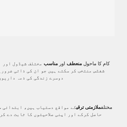
کام کا ماحول
منعطف
اور
مناسب
مختلف شیڈول اور ا
شفٹس منتخب کر سکتے ہیں جو ان کی ذاتی ضروری
دوسرے زندگی کی ذمہ داریوں
مختلف
ملازمتی ترقی
کے مواقع دستیاب ہیں، ابتدائی س
حاصل کرکے اور اپنی صلاحیتوں کا ثابت دے کر