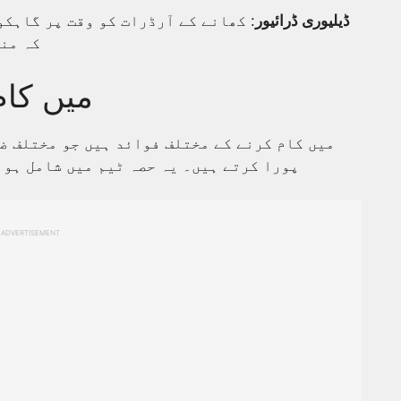
ڈیلیوری ڈرائیور
: کھانے کے آرڈرات کو وقت پر گاہک
کہ من
Subway می
پورا کرتے ہیں۔ یہ حصہ ٹیم میں شامل ہون
ADVERTISEMENT