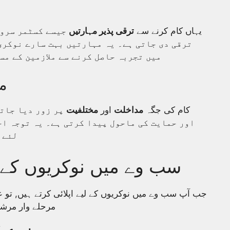
یہاں کام کرنے سے
ترقی پذیر مہارتیں
جیسے کسٹمر سروس
ترقی دی جاتی ہے۔ یہ مہارتیں بہت سارے نوکری
میں تجربہ حاصل کرنے سے ملازمین کے مس
مد
کام کی جگہ
مداخلت
اور
مختلفیت
پر زور دیا جاتا
اور حمایت کی ماحول پیدا کرتی ہے۔ یہ توجہ اخ
لئے ایک خوش آمدید کی ماحول فراہم کرتی ہے۔
سب وے میں نوکریوں کے ل
جب آپ سب وے میں نوکریوں کے لیے اپلائی کرتے ہیں, تو ع
مرحلے وار مرشد