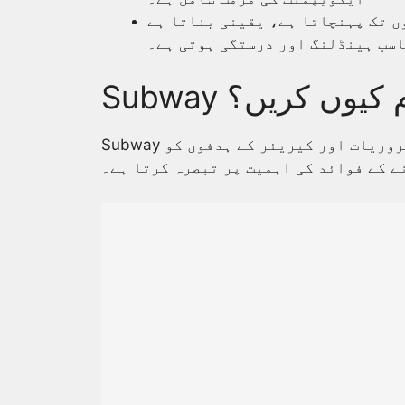
وں تک پہنچاتا ہے، یقینی بناتا ہے
اسب ہینڈلنگ اور درستگی ہوتی ہے۔
ں کام کیوں کریں؟
Subway میں کام کرنے کے مختلف فوائد ہیں جو مختلف ضروریات اور کیریئر کے ہدفوں کو
ے کے فوائد کی اہمیت پر تبصرہ کرتا ہے۔