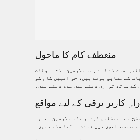
منعطف کام کا ماحول
لتزامات کے لئے ہے۔ ملازمین اکثر اوقات
ات کے مطابق ہوتے ہیں، جو انہیں کام کو
 کے ساتھ توازن دینے میں مدد دیتے ہیں۔
راہِ کاریر ترقی کے لیے مواقع
طح سے انتظامی کردار تک۔ ملازمین تجربہ
 مختلف سطحوں میں فائدہ اٹھا سکتے ہیں۔