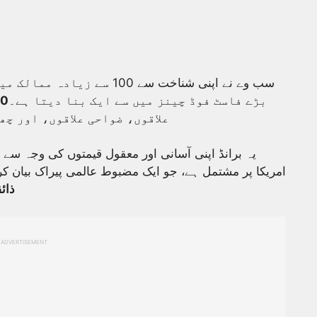
سب وے نے اپنی شناخت سے 100 
بڑے فاسٹ فوڈ چینز میں سے ایک بنا دیتا ہے۔
000
علاقوں، ضواحی علاقوں، اور چھ
یہ برانڈ اپنی آسانی اور معقول قیمتوں کی وجہ 
امریکا پر مشتمل ہے، جو ایک مضبوط عالمی پیراک بیان کر
ذائ
ADVERTISEMENT