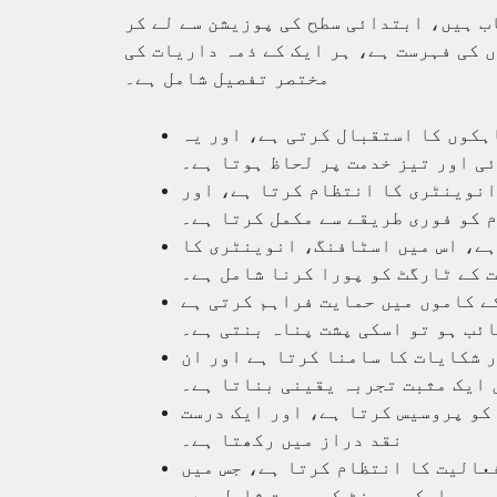
ب ہیں، ابتدائی سطح کی پوزیشن سے لے کر
 کی فہرست ہے، ہر ایک کے ذمہ داریات کی
مختصر تفصیل شامل ہے۔
ہکوں کا استقبال کرتی ہے، اور یہ
ی اور تیز خدمت پر لحاظ ہوتا ہے۔
انوینٹری کا انتظام کرتا ہے، اور
 کو فوری طریقے سے مکمل کرتا ہے۔
ہے، اس میں اسٹافنگ، انوینٹری کا
 کے ٹارگٹ کو پورا کرنا شامل ہے۔
کے کاموں میں حمایت فراہم کرتی ہے
ئب ہو تو اسکی پشت پناہ بنتی ہے۔
 شکایات کا سامنا کرتا ہے اور ان
 ایک مثبت تجربہ یقینی بناتا ہے۔
کو پروسیس کرتا ہے، اور ایک درست
نقد دراز میں رکھتا ہے۔
فعالیت کا انتظام کرتا ہے، جس میں
ایکویپمنٹ کی مرمت شامل ہے۔