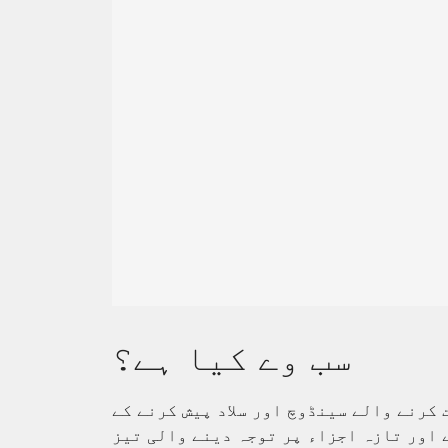
سب وے کیا ہے؟
 کرنے والے سینڈوچ اور سلاد پیش کرنے کے
 اور تازہ اجزاء پر توجہ دینے والی تیز