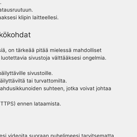
.
 latausruutuun.
aksesi klipin laitteellesi.
äkökohdat
iä, on tärkeää pitää mielessä mahdolliset
a luotettavia sivustoja välttääksesi ongelmia.
äilyttäville sivustoille.
ilyttäviltä tai turvattomilta.
ahdusikkunoiden suhteen, jotka voivat johtaa
TTPS) ennen lataamista.
sesi videoita suoraan puhelimeesi tarvitsematta