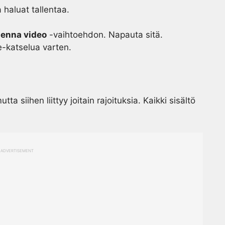
 haluat tallentaa.
lenna video
-vaihtoehdon. Napauta sitä.
ne-katselua varten.
 siihen liittyy joitain rajoituksia. Kaikki sisältö
ADVERTISEMENT