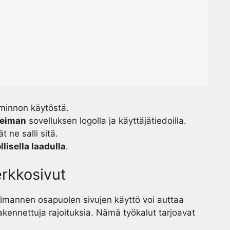
iminnon käytöstä.
leiman
sovelluksen logolla ja käyttäjätiedoilla.
ät ne salli sitä.
lisella laadulla
.
rkkosivut
olmannen osapuolen sivujen käyttö voi auttaa
akennettuja rajoituksia. Nämä työkalut tarjoavat