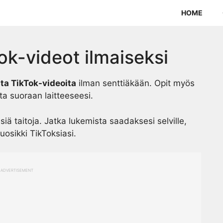
HOME
ok-videot ilmaiseksi
ta TikTok-videoita
ilman senttiäkään. Opit myös
ta suoraan laitteeseesi.
isiä taitoja. Jatka lukemista saadaksesi selville,
uosikki TikToksiasi.
ADVERTISEMENT