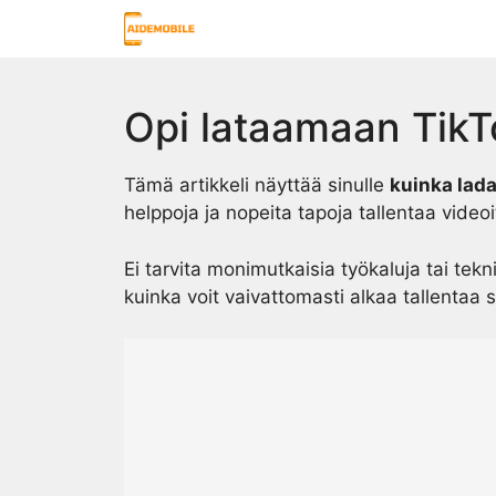
Skip
to
content
Opi lataamaan TikT
Tämä artikkeli näyttää sinulle
kuinka lada
helppoja ja nopeita tapoja tallentaa videoi
Ei tarvita monimutkaisia työkaluja tai tekn
kuinka voit vaivattomasti alkaa tallentaa s