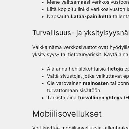
Mene valitsemaasi verkkosivustoon
Liitä kopioitu linkki verkkosivuston
Napsauta
Lataa-painiketta
tallenta
Turvallisuus- ja yksityisyysn
Vaikka nämä verkkosivustot ovat hyödyllis
yksityisyys- tai tietoturvariskit. Käytä ain
Älä anna henkilökohtaisia
tietoja
ep
Vältä sivustoja, jotka vaikuttavat epä
Ole varovainen
mainosten
tai ponn
turvattomaan sisältöön.
Tarkista aina
turvallinen yhteys
(H
Mobiilisovellukset
Voit käyttää mobiilisovelluksia tallentaak