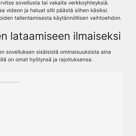
 tarvitse sovellusta tai vakaita verkkoyhteyksiä.
a videon ja haluat silti päästä siihen käsiksi.
oiden tallentamisesta käytännöllisen vaihtoehdon.
n lataamiseen ilmaiseksi
kaen sovelluksen sisäisistä ominaisuuksista aina
ällä on omat hyötynsä ja rajoituksensa.
ADVERTISEMENT