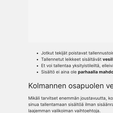
Jotkut tekijät poistavat tallennusto
Tallennetut leikkeet sisältävät
vesi
Et voi tallentaa yksityistileiltä, elleiv
Sisältö ei aina ole
parhaalla mahdol
Kolmannen osapuolen ve
Mikäli tarvitset enemmän joustavuutta, k
sinua tallentamaan sisältöä ilman sisäänr
laajemman valikoiman vaihtoehtoja.