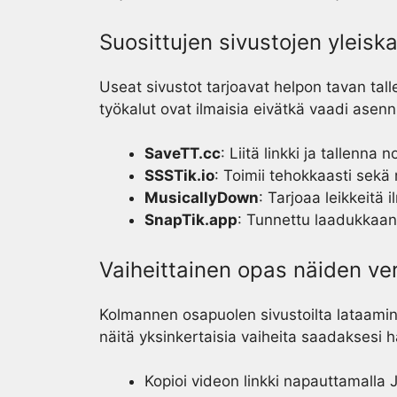
Suosittujen sivustojen yleis
Useat sivustot tarjoavat helpon tavan tal
työkalut ovat ilmaisia eivätkä vaadi asenn
SaveTT.cc
: Liitä linkki ja tallenna 
SSSTik.io
: Toimii tehokkaasti sekä m
MusicallyDown
: Tarjoaa leikkeitä
SnapTik.app
: Tunnettu laadukkaan 
Vaiheittainen opas näiden ve
Kolmannen osapuolen sivustoilta lataamin
näitä yksinkertaisia vaiheita saadaksesi 
Kopioi videon linkki napauttamalla 