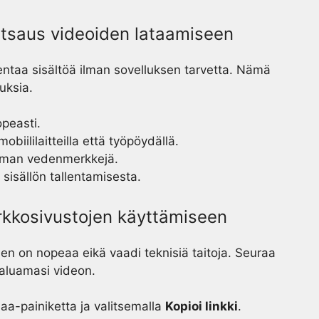
katsaus videoiden lataamiseen
lentaa sisältöä ilman sovelluksen tarvetta. Nämä
uksia.
nopeasti.
obiililaitteilla että työpöydällä.
 ilman vedenmerkkejä.
sisällön tallentamisesta.
rkkosivustojen käyttämiseen
en on nopeaa eikä vaadi teknisiä taitoja. Seuraa
haluamasi videon.
Jaa-painiketta ja valitsemalla
Kopioi linkki
.