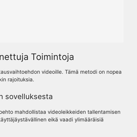
nettuja Toimintoja
atausvaihtoehdon videoille. Tämä metodi on nopea
kin rajoituksia.
n sovelluksesta
oehto mahdollistaa videoleikkeiden tallentamisen
äyttäjäystävällinen eikä vaadi ylimääräisiä