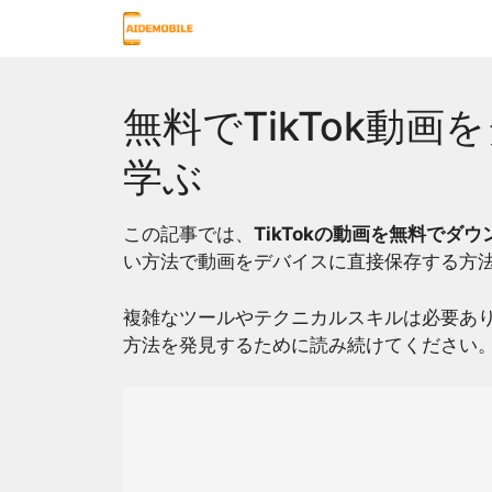
Skip
to
content
無料でTikTok動
学ぶ
この記事では、
TikTokの動画を無料でダ
い方法で動画をデバイスに直接保存する方
複雑なツールやテクニカルスキルは必要ありま
方法を発見するために読み続けてください