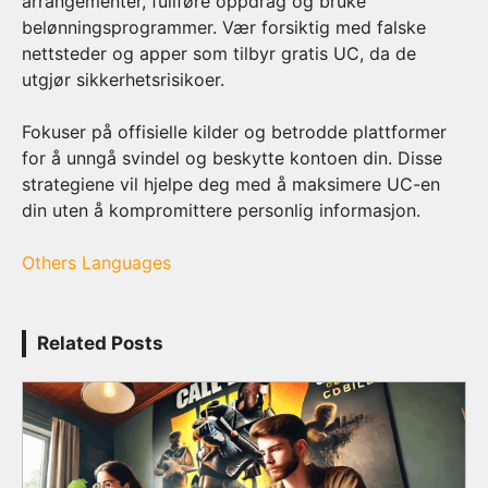
arrangementer, fullføre oppdrag og bruke
belønningsprogrammer. Vær forsiktig med falske
nettsteder og apper som tilbyr gratis UC, da de
utgjør sikkerhetsrisikoer.
Fokuser på offisielle kilder og betrodde plattformer
for å unngå svindel og beskytte kontoen din. Disse
strategiene vil hjelpe deg med å maksimere UC-en
din uten å kompromittere personlig informasjon.
Others Languages
Related Posts