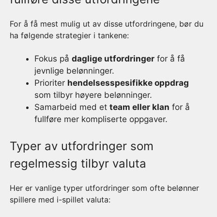
For å få mest mulig ut av disse utfordringene, bør du
ha følgende strategier i tankene:
Fokus på
daglige utfordringer
for å få
jevnlige belønninger.
Prioriter
hendelsesspesifikke oppdrag
som tilbyr høyere belønninger.
Samarbeid med et
team eller klan
for å
fullføre mer kompliserte oppgaver.
Typer av utfordringer som
regelmessig tilbyr valuta
Her er vanlige typer utfordringer som ofte belønner
spillere med i-spillet valuta: