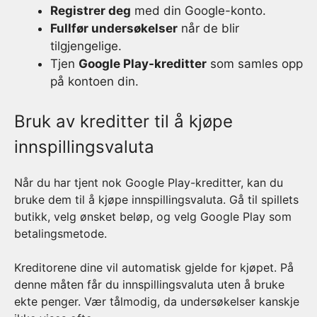
Registrer deg
med din Google-konto.
Fullfør undersøkelser
når de blir
tilgjengelige.
Tjen
Google Play-kreditter
som samles opp
på kontoen din.
Bruk av kreditter til å kjøpe
innspillingsvaluta
Når du har tjent nok Google Play-kreditter, kan du
bruke dem til å kjøpe innspillingsvaluta. Gå til spillets
butikk, velg ønsket beløp, og velg Google Play som
betalingsmetode.
Kreditorene dine vil automatisk gjelde for kjøpet. På
denne måten får du innspillingsvaluta uten å bruke
ekte penger. Vær tålmodig, da undersøkelser kanskje