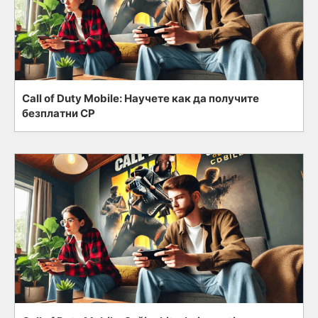
Call of Duty Mobile: Научете как да получите
безплатни CP