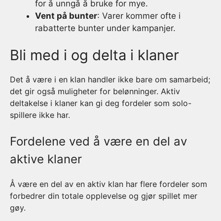
for å unngå å bruke for mye.
Vent på bunter
: Varer kommer ofte i
rabatterte bunter under kampanjer.
Bli med i og delta i klaner
Det å være i en klan handler ikke bare om samarbeid;
det gir også muligheter for belønninger. Aktiv
deltakelse i klaner kan gi deg fordeler som solo-
spillere ikke har.
Fordelene ved å være en del av
aktive klaner
Å være en del av en aktiv klan har flere fordeler som
forbedrer din totale opplevelse og gjør spillet mer
gøy.