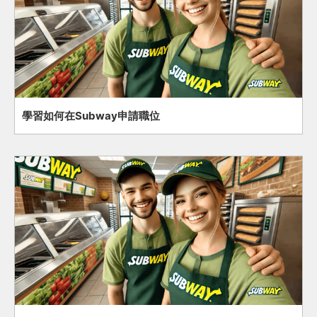
學習如何在Subway申請職位