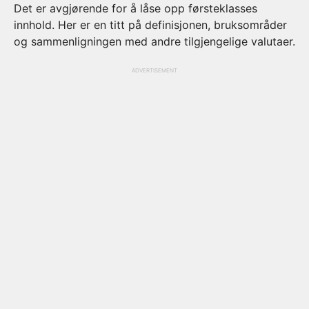
Det er avgjørende for å låse opp førsteklasses
innhold. Her er en titt på definisjonen, bruksområder
og sammenligningen med andre tilgjengelige valutaer.
ADVERTISEMENT