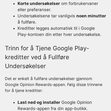
Korte undersøkelser
om forbrukervaner
eller preferanser.
Undersøkelsene tar vanligvis
noen minutter
å fullføre.
Kreditter legges automatisk til i Google
Play-kontoen din etter hver undersøkelse.
Trinn for å Tjene Google Play-
kreditter ved å Fullføre
Undersøkelser
Det er enkelt å fullføre undersøkelser gjennom
Google Opinion Rewards-appen. Følg disse trinnene
for å tjene kreditter:
Last ned og installer
Google Opinion
Rewards-appen fra din app-butikk.