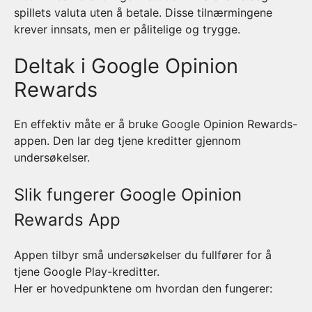
spillets valuta uten å betale. Disse tilnærmingene
krever innsats, men er pålitelige og trygge.
Deltak i Google Opinion
Rewards
En effektiv måte er å bruke Google Opinion Rewards-
appen. Den lar deg tjene kreditter gjennom
undersøkelser.
Slik fungerer Google Opinion
Rewards App
Appen tilbyr små undersøkelser du fullfører for å
tjene Google Play-kreditter.
Her er hovedpunktene om hvordan den fungerer: