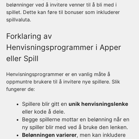
belønninger ved å invitere venner til å bli med i
spillet. Dette kan føre til bonuser som inkluderer
spillvaluta.
Forklaring av
Henvisningsprogrammer i Apper
eller Spill
Henvisningsprogrammer er en vanlig måte å
oppmuntre brukere til å invitere nye spillere. Slik
fungerer de:
Spillere blir gitt en
unik henvisningslenke
eller kode å dele.
Begge spillerne mottar en belønning når en
ny spiller blir med ved å bruke den lenken.
Belønningen varierer
, men kan inkludere