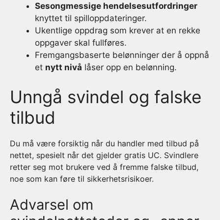
Sesongmessige hendelsesutfordringer
knyttet til spilloppdateringer.
Ukentlige oppdrag som krever at en rekke
oppgaver skal fullføres.
Fremgangsbaserte belønninger der å oppnå
et
nytt nivå
låser opp en belønning.
Unngå svindel og falske
tilbud
Du må være forsiktig når du handler med tilbud på
nettet, spesielt når det gjelder gratis UC. Svindlere
retter seg mot brukere ved å fremme falske tilbud,
noe som kan føre til sikkerhetsrisikoer.
Advarsel om